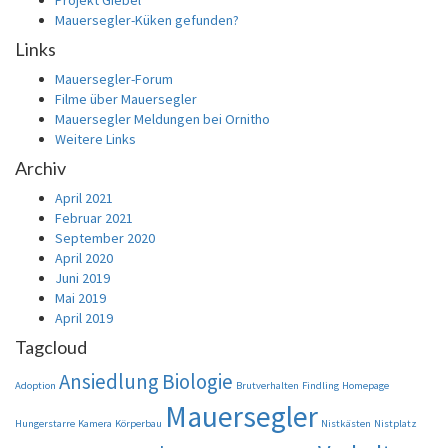
Projekt Giebel
Mauersegler-Küken gefunden?
Links
Mauersegler-Forum
Filme über Mauersegler
Mauersegler Meldungen bei Ornitho
Weitere Links
Archiv
April 2021
Februar 2021
September 2020
April 2020
Juni 2019
Mai 2019
April 2019
Tagcloud
Ansiedlung
Biologie
Adoption
Brutverhalten
Findling
Homepage
Mauersegler
Hungerstarre
Kamera
Körperbau
Nistkästen
Nistplatz