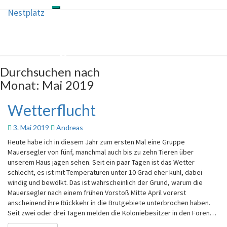
Nestplatz
Toggle
Nestplatz
Skip
navigation
to
content
Mauersegler live
Durchsuchen nach
Monat:
Mai 2019
Wetterflucht
Wetterflucht
3. Mai 2019
Andreas
Heute habe ich in diesem Jahr zum ersten Mal eine Gruppe
Mauersegler von fünf, manchmal auch bis zu zehn Tieren über
unserem Haus jagen sehen. Seit ein paar Tagen ist das Wetter
schlecht, es ist mit Temperaturen unter 10 Grad eher kühl, dabei
windig und bewölkt. Das ist wahrscheinlich der Grund, warum die
Mauersegler nach einem frühen Vorstoß Mitte April vorerst
anscheinend ihre Rückkehr in die Brutgebiete unterbrochen haben.
Seit zwei oder drei Tagen melden die Koloniebesitzer in den Foren…