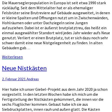
Die Mauerseglerpopulation in Europa ist seit etwa 1990 stark
rückläufig. Seit dem Mittelalter hat er als ehemaliger
Felsbrüter seine Brutreviere auf Gebäude ausgeweitet, in denen
er kleine Spalten und Öffnungen nutzt um in Zwischenwänden,
Hohlräumen oder unter Dachziegeln seine Jungen
aufzuziehen. Dabei ist er äußerst brutplatztreu, das heißt ein
einmal ausgewählter Standort wird jedes Jahr wieder aufs Neue
genutzt. Verliert er einen Brutplatz, tut er sich dazu noch sehr
schwer damit eine neue Nistgelegenheit zu finden. In alten
Gebäuden gab…
Weiterlesen
Weiterlesen
Neue
Neue Nistkästen
Nistkästen
2. Februar 2021
Andreas
Hier habe ich unser Giebel-Projekt aus dem Jahr 2020 ja schon
vorgestellt. In den letzten Wochen habe ich mich um die
Fertigstellung der Nistkästen gekümmert, die innen vor die
sechs Fluglöcher kommen. Gebaut habe ich sie aus
Siebdruckplatten, innen rauh und außen glatt. Die Kästen