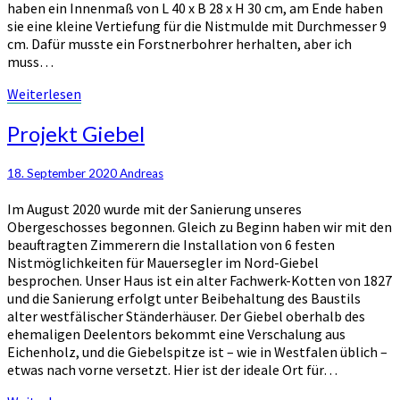
haben ein Innenmaß von L 40 x B 28 x H 30 cm, am Ende haben
sie eine kleine Vertiefung für die Nistmulde mit Durchmesser 9
cm. Dafür musste ein Forstnerbohrer herhalten, aber ich
muss…
Weiterlesen
Weiterlesen
Projekt
Projekt Giebel
Giebel
18. September 2020
Andreas
Im August 2020 wurde mit der Sanierung unseres
Obergeschosses begonnen. Gleich zu Beginn haben wir mit den
beauftragten Zimmerern die Installation von 6 festen
Nistmöglichkeiten für Mauersegler im Nord-Giebel
besprochen. Unser Haus ist ein alter Fachwerk-Kotten von 1827
und die Sanierung erfolgt unter Beibehaltung des Baustils
alter westfälischer Ständerhäuser. Der Giebel oberhalb des
ehemaligen Deelentors bekommt eine Verschalung aus
Eichenholz, und die Giebelspitze ist – wie in Westfalen üblich –
etwas nach vorne versetzt. Hier ist der ideale Ort für…