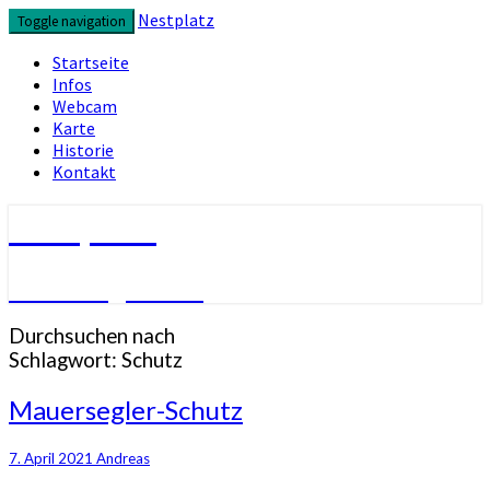
Skip
Nestplatz
Toggle navigation
to
content
Startseite
Infos
Webcam
Karte
Historie
Kontakt
Nestplatz
Mauersegler live
Durchsuchen nach
Schlagwort:
Schutz
Mauersegler-
Mauersegler-Schutz
Schutz
7. April 2021
Andreas