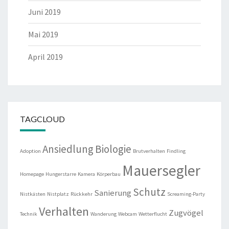
Juni 2019
Mai 2019
April 2019
TAGCLOUD
Ansiedlung
Biologie
Adoption
Brutverhalten
Findling
Mauersegler
Homepage
Hungerstarre
Kamera
Körperbau
Schutz
Sanierung
Nistkästen
Nistplatz
Rückkehr
Screaming-Party
Verhalten
Zugvögel
Technik
Wanderung
Webcam
Wetterflucht