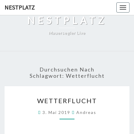
Skip
NESTPLATZ
Togg
to
navig
NESTPLATZ
content
Mauersegler Live
Durchsuchen Nach
Schlagwort:
Wetterflucht
WETTERFLUCHT
WETTERFLUCHT
3. Mai 2019
Andreas