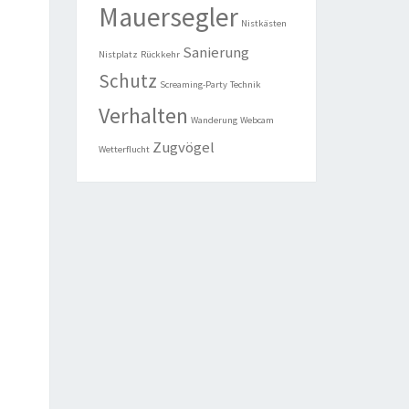
Mauersegler
Nistkästen
Sanierung
Nistplatz
Rückkehr
Schutz
Screaming-Party
Technik
Verhalten
Wanderung
Webcam
Zugvögel
Wetterflucht