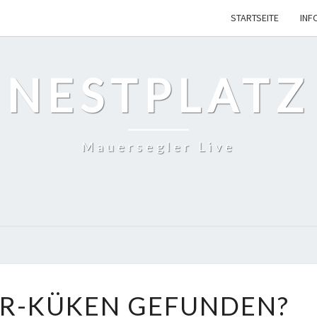
STARTSEITE
INF
NESTPLATZ
Mauersegler Live
MAUERSEGLER-
R-KÜKEN GEFUNDEN?
KÜKEN