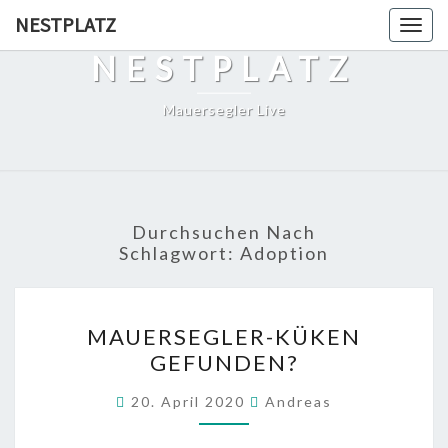
Skip
NESTPLATZ
Togg
to
navig
NESTPLATZ
content
Mauersegler Live
Durchsuchen Nach
Schlagwort:
Adoption
MAUERSEGLER-
MAUERSEGLER-KÜKEN
KÜKEN
GEFUNDEN?
GEFUNDEN?
20. April 2020
Andreas