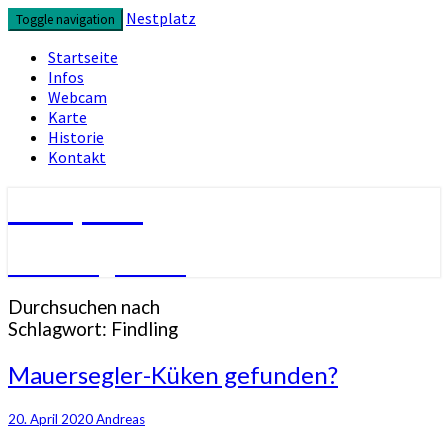
Skip
Nestplatz
Toggle navigation
to
content
Startseite
Infos
Webcam
Karte
Historie
Kontakt
Nestplatz
Mauersegler live
Durchsuchen nach
Schlagwort:
Findling
Mauersegler-
Mauersegler-Küken gefunden?
Küken
gefunden?
20. April 2020
Andreas