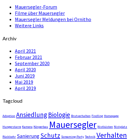
Mauersegler-Forum
Filme über Mauersegler
Mauersegler Meldungen bei Ornitho
Weitere Links
Archiv
April 2021
Februar 2021
September 2020
April 2020
Juni 2019
Mai 2019
April 2019
Tagcloud
Ansiedlung
Biologie
Adoption
Brutverhalten
Findling
Homepage
Mauersegler
Hungerstarre
Kamera
Körperbau
Nistkästen
Nistplatz
Verhalten
Schutz
Sanierung
Rückkehr
Screaming-Party
Technik